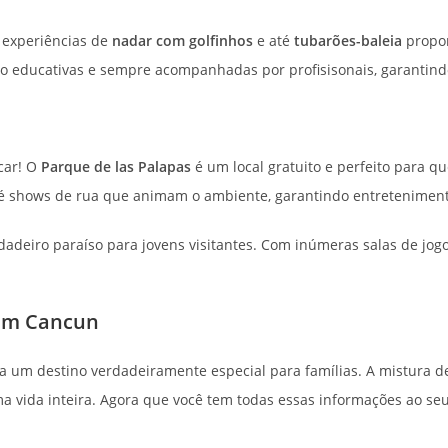
s experiências de
nadar com golfinhos
e até
tubarões-baleia
propor
 são educativas e sempre acompanhadas por profisisonais, garanti
car! O
Parque de las Palapas
é um local gratuito e perfeito para q
é shows de rua que animam o ambiente, garantindo entretenimento
deiro paraíso para jovens visitantes. Com inúmeras salas de jogo
 em Cancun
na um destino verdadeiramente especial para famílias. A mistura 
vida inteira. Agora que você tem todas essas informações ao seu