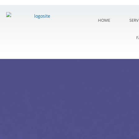
HOME
SERV
F