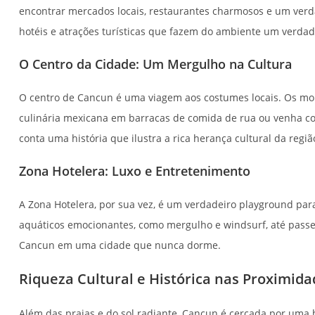
encontrar mercados locais, restaurantes charmosos e um verda
hotéis e atrações turísticas que fazem do ambiente um verdad
O Centro da Cidade: Um Mergulho na Cultura
O centro de Cancun é uma viagem aos costumes locais. Os morad
culinária mexicana em barracas de comida de rua ou venha co
conta uma história que ilustra a rica herança cultural da regiã
Zona Hotelera: Luxo e Entretenimento
A Zona Hotelera, por sua vez, é um verdadeiro playground par
aquáticos emocionantes, como mergulho e windsurf, até passe
Cancun em uma cidade que nunca dorme.
Riqueza Cultural e Histórica nas Proximida
Além das praias e do sol radiante, Cancun é cercada por uma h