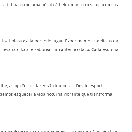
lera brilha como uma pérola à beira-mar, com seus luxuosos
os típicos exala por todo lugar. Experimente as delícias da
tesanato local e saborear um autêntico taco. Cada esquina
ibe, as opções de lazer são inúmeras. Desde esportes
podemos esquecer a vida noturna vibrante que transforma
 arqueológicos nas proximidades. Uma visita a Chichen Itza,