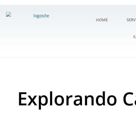
HOME
SERV
F
Explorando C