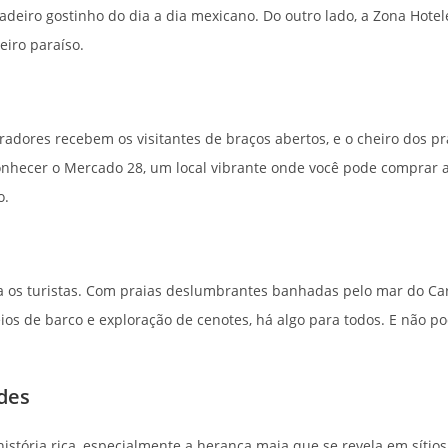
deiro gostinho do dia a dia mexicano. Do outro lado, a Zona Hote
eiro paraíso.
ores recebem os visitantes de braços abertos, e o cheiro dos prat
nhecer o Mercado 28, um local vibrante onde você pode comprar ar
o.
a os turistas. Com praias deslumbrantes banhadas pelo mar do Car
ios de barco e exploração de cenotes, há algo para todos. E não 
des
istória rica, especialmente a herança maia que se revela em sítios