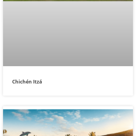
Chichén Itzá