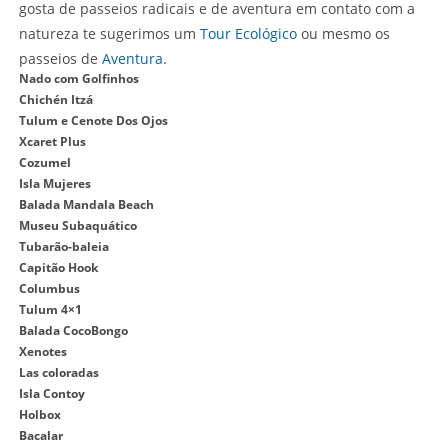
gosta de passeios radicais e de aventura em contato com a
natureza te sugerimos um
Tour Ecológico
ou mesmo os
passeios de
Aventura
.
Nado com Golfinhos
Chichén Itzá
Tulum e Cenote Dos Ojos
Xcaret Plus
Cozumel
Isla Mujeres
Balada Mandala Beach
Museu Subaquático
Tubarão-baleia
Capitão Hook
Columbus
Tulum 4×1
Balada CocoBongo
Xenotes
Las coloradas
Isla Contoy
Holbox
Bacalar