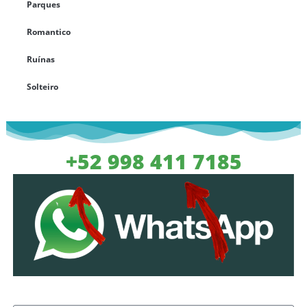
Parques
Romantico
Ruínas
Solteiro
+52 998 411 7185