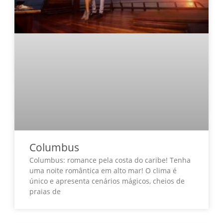
Columbus
Columbus: romance pela costa do caribe! Tenha
uma noite romântica em alto mar! O clima é
único e apresenta cenários mágicos, cheios de
praias de