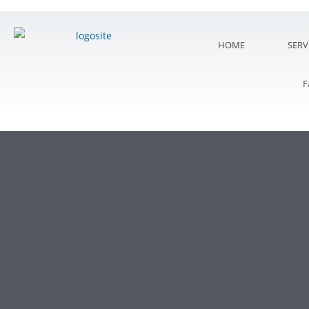
HOME
SERV
F